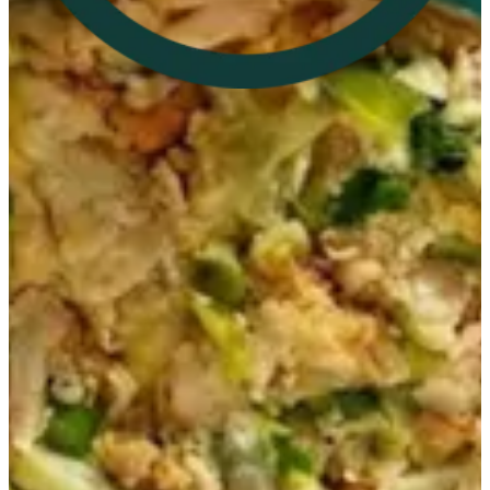
96594063004
تواصل مع الفرع