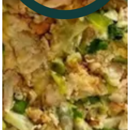
96596742811
تواصل مع الفرع