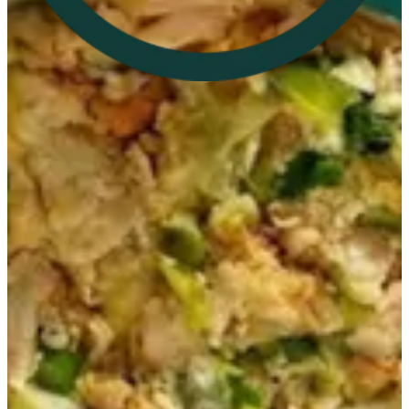
96597847265
تواصل مع الفرع